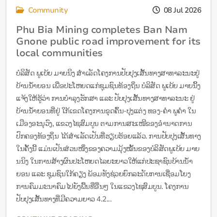
Community
08 Jul 2026
Phu Bia Mining completes Ban Nam
Gnone public road improvement for its
local communities
ບໍລິສັດ ພູເບ້ຍ ມາຍນິງ ສຳເລັດໂຄງການປັບປຸງເສັ້ນທາງສາທາລະນະຢູ່
ບ້ານນໍ້າຍອນ ເພື່ອປະໂຫຍດແກ່ຊຸມຊົນທ້ອງຖິ່ນ ບໍລິສັດ ພູເບ້ຍ ມາຍນິິ້ງ
ແຈ້ງໃຫ້ຮູ້ວ່າ ການບຳລຸງຮັກສາ ແລະ ປັບປຸງເສັ້ນທາງສາທາລະນະ ຢູ່
ບ້ານນໍ້າຍອນທີ່ຢູ່ ໃກ້ເຂດໂຄງການຂຸດຄົ້ນ-ປຸງແຕ່ງ ທອງ-ຄຳ ພູຄຳ ໃນ
ເມືອງອະນຸວົງ, ແຂວງໄຊສົມບູນ ຕາມການສະເໜີຂອງອຳນາດການ
ປົກຄອງທ້ອງຖິ່ນ ໄດ້ສຳເລັດເປັນທີ່ຮຽບຮ້ອຍແລ້ວ. ການປັບປຸງເສັ້ນທາງ
ໃນຄັ້ງນີ້ ແມ່ນເປັນສ່ວນໜຶ່ງຂອງຄວາມມຸ້ງໝັ້ນຂອງບໍລິສັດພູເບ້ຍ ມາຍ
ນນິງ ໃນການສ້າງຜົນປະໂຫຍດໄລຍະຍາວໃຫ້ແກ່ປະຊາຊົນບ້ານນໍ້າ
ຍອນ ແລະ ຊຸມຊົນໃກ້ຄຽງ ພ້ອມທັງຊ່ວຍຍົກລະດັບການເຊື່ອມໂຍງ
ການຄົມມະນາຄົມໄປຍັງພື້ນທີ່ອື່ນໆ ໃນແຂວງໄຊສົມບູນ. ໂຄງການ
ປັບປຸງເສັ້ນທາງທີ່ມີຄວາມຍາວ 4.2...