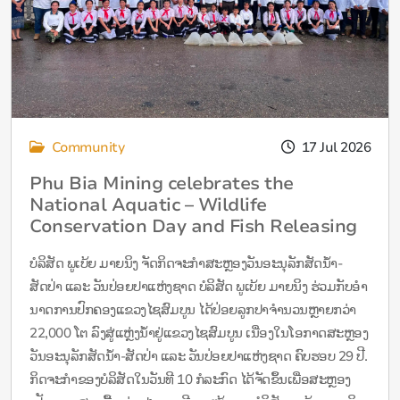
Community
17 Jul 2026
Phu Bia Mining celebrates the
National Aquatic – Wildlife
Conservation Day and Fish Releasing
Day
ບໍລິສັດ ພູເບ້ຍ ມາຍນິງ ຈັດກິດຈະກຳສະຫຼອງວັນອະນຸລັກສັດນໍ້າ-
ສັດປ່າ ແລະ ວັນປ່ອຍປາແຫ່ງຊາດ ບໍລິສັດ ພູເບ້ຍ ມາຍນິງ ຮ່ວມກັບອໍາ
ນາດການປົກຄອງແຂວງໄຊສົມບູນ ໄດ້ປ່ອຍລູກປາຈຳນວນຫຼາຍກວ່າ
22,000 ໂຕ ລົງສູ່ແຫຼ່ງນໍ້າຢູ່ແຂວງໄຊສົມບູນ ເນື່ອງໃນໂອກາດສະຫຼອງ
ວັນອະນຸລັກສັດນໍ້າ-ສັດປ່າ ແລະ ວັນປ່ອຍປາແຫ່ງຊາດ ຄົບຮອບ 29 ປີ.
ກິດຈະກຳຂອງບໍລິສັດໃນວັນທີ 10 ກໍລະກົດ ໄດ້ຈັດຂຶ້ນເພື່ອສະຫຼອງ