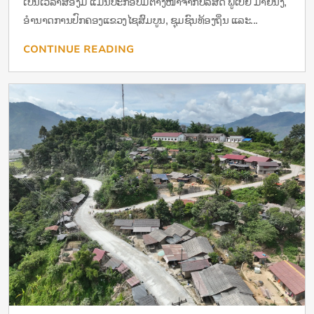
ເປັນເວລາສອງມື້ ແມ່ນປະກອບມີຕາງໜ້າຈາກບໍລິສັດ ພູເບ້ຍ ມາຍນິງ,
ອໍານາດການປົກຄອງແຂວງໄຊສົມບູນ, ຊຸມຊົນທ້ອງຖິ່ນ ແລະ...
CONTINUE READING