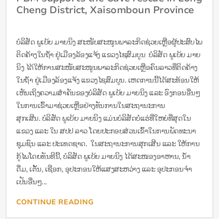
Cheng District, Xaisomboun Province
ບໍລິສັດ ພູເບ້ຍ ມາຍນິງ ສະໜັບສະໜູນພາລະກິດຊ່ວຍເຫຼືອຜູ້ປະສົບໄພ
ຕິດຄ້າງໃນຖໍ້າ ຢູ່ເມືອງລ້ອງແຈ້ງ ແຂວງໄຊສົມບູນ ບໍລິສັດ ພູເບ້ຍ ມາຍ
ນິງ ໄດ້ໃຫ້ການສະໜັບສະໜູນພາລະກິດຊ່ວຍເຫຼືອຄົນລາວທີ່ຕິດຄ້າງ
ໃນຖໍ້າ ຢູ່ເມືອງລ້ອງແຈ້ງ ແຂວງໄຊສົມບູນ. ເຫດການນີ້ໄດ້ສະທ້ອນໃຫ້
ເຫັນເຖິງຄວາມສຳຄັນຂອງບໍລິສັດ ພູເບ້ຍ ມາຍນິງ ແລະ ອົງກອນອື່ນໆ
ໃນການເຂົ້າມາຊ່ວຍເຫຼືອຢ່າງທັນການໃນສະຖານະການ
ສຸກເສີນ. ບໍລິສັດ ພູເບ້ຍ ມາຍນິງ ແມ່ນບໍລິສັດບໍ່ແຮ່ທີ່ໃຫຍ່ທີ່ສຸດໃນ
ແຂວງ ແລະ ໃນ ສປປ ລາວ ໂດຍປະກອບສ່ວນເຂົ້າໃນການພັດທະນາ
ຊຸມຊົນ ແລະ ປະເທດຊາດ. ໃນສະຖານະການສຸກເສີນ ແລະ ໃຫ້ການ
ກູ້ໄພໂດຍທັນທີນີ້, ບໍລິສັດ ພູເບ້ຍ ມາຍນິງ ໄດ້ສະໜອງອາຫານ, ນ້ຳ
ດື່ມ, ເຕັ້ນ, ເຊືອກ, ອຸປະກອນໃຫ້ແສງສະຫວ່າງ ແລະ ອຸປະກອນຈຳ
ເປັນອື່ນໆ...
CONTINUE READING