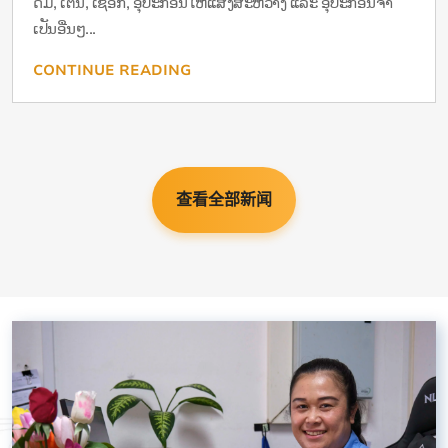
ດື່ມ, ເຕັ້ນ, ເຊືອກ, ອຸປະກອນໃຫ້ແສງສະຫວ່າງ ແລະ ອຸປະກອນຈຳ
ເປັນອື່ນໆ...
CONTINUE READING
查看全部新闻