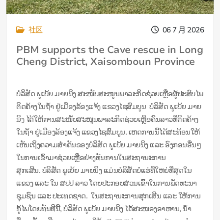
社区
06 7 月 2026
PBM supports the Cave rescue in Long
Cheng District, Xaisomboun Province
ບໍລິສັດ ພູເບ້ຍ ມາຍນິງ ສະໜັບສະໜູນພາລະກິດຊ່ວຍເຫຼືອຜູ້ປະສົບໄພ
ຕິດຄ້າງໃນຖໍ້າ ຢູ່ເມືອງລ້ອງແຈ້ງ ແຂວງໄຊສົມບູນ ບໍລິສັດ ພູເບ້ຍ ມາຍ
ນິງ ໄດ້ໃຫ້ການສະໜັບສະໜູນພາລະກິດຊ່ວຍເຫຼືອຄົນລາວທີ່ຕິດຄ້າງ
ໃນຖໍ້າ ຢູ່ເມືອງລ້ອງແຈ້ງ ແຂວງໄຊສົມບູນ. ເຫດການນີ້ໄດ້ສະທ້ອນໃຫ້
ເຫັນເຖິງຄວາມສຳຄັນຂອງບໍລິສັດ ພູເບ້ຍ ມາຍນິງ ແລະ ອົງກອນອື່ນໆ
ໃນການເຂົ້າມາຊ່ວຍເຫຼືອຢ່າງທັນການໃນສະຖານະການ
ສຸກເສີນ. ບໍລິສັດ ພູເບ້ຍ ມາຍນິງ ແມ່ນບໍລິສັດບໍ່ແຮ່ທີ່ໃຫຍ່ທີ່ສຸດໃນ
ແຂວງ ແລະ ໃນ ສປປ ລາວ ໂດຍປະກອບສ່ວນເຂົ້າໃນການພັດທະນາ
ຊຸມຊົນ ແລະ ປະເທດຊາດ. ໃນສະຖານະການສຸກເສີນ ແລະ ໃຫ້ການ
ກູ້ໄພໂດຍທັນທີນີ້, ບໍລິສັດ ພູເບ້ຍ ມາຍນິງ ໄດ້ສະໜອງອາຫານ, ນ້ຳ