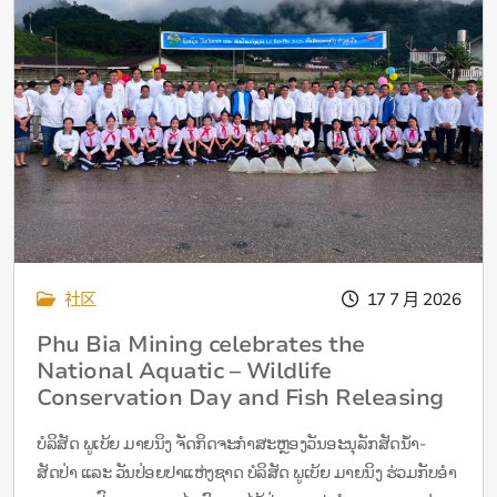
社区
17 7 月 2026
Phu Bia Mining celebrates the
National Aquatic – Wildlife
Conservation Day and Fish Releasing
Day
ບໍລິສັດ ພູເບ້ຍ ມາຍນິງ ຈັດກິດຈະກຳສະຫຼອງວັນອະນຸລັກສັດນໍ້າ-
ສັດປ່າ ແລະ ວັນປ່ອຍປາແຫ່ງຊາດ ບໍລິສັດ ພູເບ້ຍ ມາຍນິງ ຮ່ວມກັບອໍາ