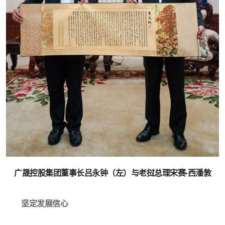
广晟控股集团董事长吕永钟（左）与老挝总理宋赛·西潘敦
坚定发展信心