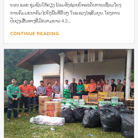
ຍອນ ແລະ ຊຸມຊົນໃກ້ຄຽງ ພ້ອມທັງຊ່ວຍຍົກລະດັບການເຊື່ອມໂຍງ
ການຄົມມະນາຄົມໄປຍັງພື້ນທີ່ອື່ນໆ ໃນແຂວງໄຊສົມບູນ. ໂຄງການ
ປັບປຸງເສັ້ນທາງທີ່ມີຄວາມຍາວ 4.2...
CONTINUE READING