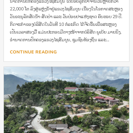
ນາດການປົກຄອງແຂວງໄຊສົມບູນ ໄດ້ປ່ອຍລູກປາຈຳນວນຫຼາຍກວ່າ
22,000 ໂຕ ລົງສູ່ແຫຼ່ງນໍ້າຢູ່ແຂວງໄຊສົມບູນ ເນື່ອງໃນໂອກາດສະຫຼອງ
ວັນອະນຸລັກສັດນໍ້າ-ສັດປ່າ ແລະ ວັນປ່ອຍປາແຫ່ງຊາດ ຄົບຮອບ 29 ປີ.
ກິດຈະກຳຂອງບໍລິສັດໃນວັນທີ 10 ກໍລະກົດ ໄດ້ຈັດຂຶ້ນເພື່ອສະຫຼອງ
ເປັນເວລາສອງມື້ ແມ່ນປະກອບມີຕາງໜ້າຈາກບໍລິສັດ ພູເບ້ຍ ມາຍນິງ,
ອໍານາດການປົກຄອງແຂວງໄຊສົມບູນ, ຊຸມຊົນທ້ອງຖິ່ນ ແລະ...
CONTINUE READING