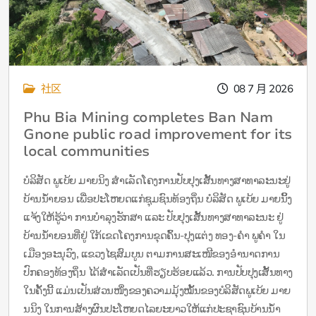
社区
08 7 月 2026
Phu Bia Mining completes Ban Nam
Gnone public road improvement for its
local communities
ບໍລິສັດ ພູເບ້ຍ ມາຍນິງ ສຳເລັດໂຄງການປັບປຸງເສັ້ນທາງສາທາລະນະຢູ່
ບ້ານນໍ້າຍອນ ເພື່ອປະໂຫຍດແກ່ຊຸມຊົນທ້ອງຖິ່ນ ບໍລິສັດ ພູເບ້ຍ ມາຍນິິ້ງ
ແຈ້ງໃຫ້ຮູ້ວ່າ ການບຳລຸງຮັກສາ ແລະ ປັບປຸງເສັ້ນທາງສາທາລະນະ ຢູ່
ບ້ານນໍ້າຍອນທີ່ຢູ່ ໃກ້ເຂດໂຄງການຂຸດຄົ້ນ-ປຸງແຕ່ງ ທອງ-ຄຳ ພູຄຳ ໃນ
ເມືອງອະນຸວົງ, ແຂວງໄຊສົມບູນ ຕາມການສະເໜີຂອງອຳນາດການ
ປົກຄອງທ້ອງຖິ່ນ ໄດ້ສຳເລັດເປັນທີ່ຮຽບຮ້ອຍແລ້ວ. ການປັບປຸງເສັ້ນທາງ
ໃນຄັ້ງນີ້ ແມ່ນເປັນສ່ວນໜຶ່ງຂອງຄວາມມຸ້ງໝັ້ນຂອງບໍລິສັດພູເບ້ຍ ມາຍ
ນນິງ ໃນການສ້າງຜົນປະໂຫຍດໄລຍະຍາວໃຫ້ແກ່ປະຊາຊົນບ້ານນໍ້າ