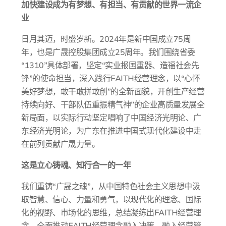
加快建设成为有梦想、有担当、有贡献的世界一流企
业
日月其迈，时盛岁新。2024年是新中国成立75周
年，也是广晟控股集团成立25周年。我们围绕省委
“1310”具体部署，坚定“实业报国重器、造福社会先
锋”的使命担当，深入践行FAITH经营理念，以“心怀
美好梦想，敢干敢拼敢创”的全新面貌，开创生产经营
持续向好、干部队伍重振精气神”的企业高质量发展全
新局面，以实际行动坚定唱响了中国经济光明论、广
东经济光明论，为广东在推进中国式现代化建设中走
在前列贡献广晟力量。
这是立心铸魂、知行合一的一年
我们重铸“广晟之魂”，从中国特色社会主义思想中汲
取智慧、信心、力量和勇气，以现代化的理念、国际
化的视野、市场化的思维，总结凝练出FAITH经营理