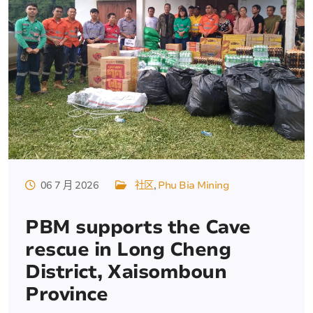
06 7 月 2026
社区
Phu Bia Mining
PBM supports the Cave
rescue in Long Cheng
District, Xaisomboun
Province