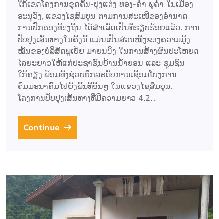
ໃກ້ເຂດໂຄງການຂຸດຄົ້ນ-ປຸງແຕ່ງ ທອງ-ຄຳ ພູຄຳ ໃນເມືອງ
ອະນຸວົງ, ແຂວງໄຊສົມບູນ ຕາມການສະເໜີຂອງອຳນາດ
ການປົກຄອງທ້ອງຖິ່ນ ໄດ້ສຳເລັດເປັນທີ່ຮຽບຮ້ອຍແລ້ວ. ການ
ປັບປຸງເສັ້ນທາງໃນຄັ້ງນີ້ ແມ່ນເປັນສ່ວນໜຶ່ງຂອງຄວາມມຸ້ງ
ໝັ້ນຂອງບໍລິສັດພູເບ້ຍ ມາຍນນິງ ໃນການສ້າງຜົນປະໂຫຍດ
ໄລຍະຍາວໃຫ້ແກ່ປະຊາຊົນບ້ານນໍ້າຍອນ ແລະ ຊຸມຊົນ
ໃກ້ຄຽງ ພ້ອມທັງຊ່ວຍຍົກລະດັບການເຊື່ອມໂຍງການ
ຄົມມະນາຄົມໄປຍັງພື້ນທີ່ອື່ນໆ ໃນແຂວງໄຊສົມບູນ.
ໂຄງການປັບປຸງເສັ້ນທາງທີ່ມີຄວາມຍາວ 4.2...
Continue