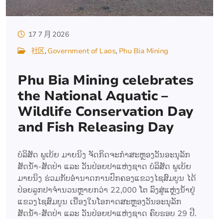
17 7 月 2026
社区
Government of Laos
Phu Bia Mining
Phu Bia Mining celebrates
the National Aquatic –
Wildlife Conservation Day
and Fish Releasing Day
ບໍລິສັດ ພູເບ້ຍ ມາຍນິງ ຈັດກິດຈະກຳສະຫຼອງວັນອະນຸລັກ
ສັດນໍ້າ-ສັດປ່າ ແລະ ວັນປ່ອຍປາແຫ່ງຊາດ ບໍລິສັດ ພູເບ້ຍ
ມາຍນິງ ຮ່ວມກັບອໍານາດການປົກຄອງແຂວງໄຊສົມບູນ ໄດ້
ປ່ອຍລູກປາຈຳນວນຫຼາຍກວ່າ 22,000 ໂຕ ລົງສູ່ແຫຼ່ງນໍ້າຢູ່
ແຂວງໄຊສົມບູນ ເນື່ອງໃນໂອກາດສະຫຼອງວັນອະນຸລັກ
ສັດນໍ້າ-ສັດປ່າ ແລະ ວັນປ່ອຍປາແຫ່ງຊາດ ຄົບຮອບ 29 ປີ.