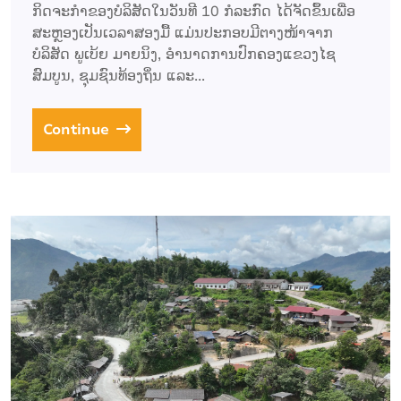
ກິດຈະກຳຂອງບໍລິສັດໃນວັນທີ 10 ກໍລະກົດ ໄດ້ຈັດຂຶ້ນເພື່ອ
ສະຫຼອງເປັນເວລາສອງມື້ ແມ່ນປະກອບມີຕາງໜ້າຈາກ
ບໍລິສັດ ພູເບ້ຍ ມາຍນິງ, ອໍານາດການປົກຄອງແຂວງໄຊ
ສົມບູນ, ຊຸມຊົນທ້ອງຖິ່ນ ແລະ...
Continue