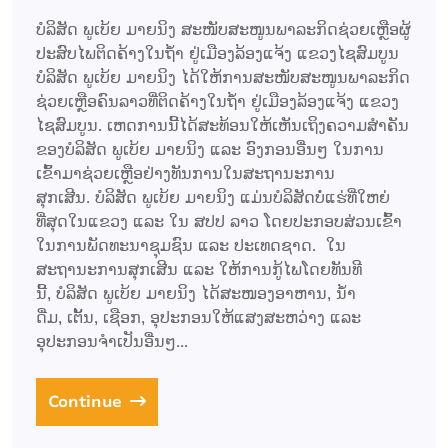
ບໍລິສັດ ພູເບ້ຍ ມາຍນິງ ສະໜັບສະໜູນພາລະກິດຊ່ວຍເຫຼືອຜູ້
ປະສົບໄພຕິດຄ້າງໃນຖໍ້າ ຢູ່ເມືອງລ້ອງແຈ້ງ ແຂວງໄຊສົມບູນ
ບໍລິສັດ ພູເບ້ຍ ມາຍນິງ ໄດ້ໃຫ້ການສະໜັບສະໜູນພາລະກິດ
ຊ່ວຍເຫຼືອຄົນລາວທີ່ຕິດຄ້າງໃນຖໍ້າ ຢູ່ເມືອງລ້ອງແຈ້ງ ແຂວງ
ໄຊສົມບູນ. ເຫດການນີ້ໄດ້ສະທ້ອນໃຫ້ເຫັນເຖິງຄວາມສຳຄັນ
ຂອງບໍລິສັດ ພູເບ້ຍ ມາຍນິງ ແລະ ອົງກອນອື່ນໆ ໃນການ
ເຂົ້າມາຊ່ວຍເຫຼືອຢ່າງທັນການໃນສະຖານະການ
ສຸກເສີນ. ບໍລິສັດ ພູເບ້ຍ ມາຍນິງ ແມ່ນບໍລິສັດບໍ່ແຮ່ທີ່ໃຫຍ່
ທີ່ສຸດໃນແຂວງ ແລະ ໃນ ສປປ ລາວ ໂດຍປະກອບສ່ວນເຂົ້າ
ໃນການພັດທະນາຊຸມຊົນ ແລະ ປະເທດຊາດ. ໃນ
ສະຖານະການສຸກເສີນ ແລະ ໃຫ້ການກູ້ໄພໂດຍທັນທີ
ນີ້, ບໍລິສັດ ພູເບ້ຍ ມາຍນິງ ໄດ້ສະໜອງອາຫານ, ນ້ຳ
ດື່ມ, ເຕັ້ນ, ເຊືອກ, ອຸປະກອນໃຫ້ແສງສະຫວ່າງ ແລະ
ອຸປະກອນຈຳເປັນອື່ນໆ...
Continue