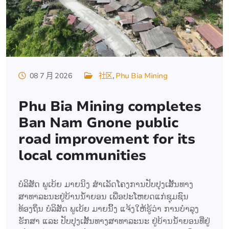
08 7 月 2026
社区
Phu Bia Mining
Phu Bia Mining completes
Ban Nam Gnone public
road improvement for its
local communities
ບໍລິສັດ ພູເບ້ຍ ມາຍນິງ ສຳເລັດໂຄງການປັບປຸງເສັ້ນທາງ
ສາທາລະນະຢູ່ບ້ານນໍ້າຍອນ ເພື່ອປະໂຫຍດແກ່ຊຸມຊົນ
ທ້ອງຖິ່ນ ບໍລິສັດ ພູເບ້ຍ ມາຍນິິ້ງ ແຈ້ງໃຫ້ຮູ້ວ່າ ການບຳລຸງ
ຮັກສາ ແລະ ປັບປຸງເສັ້ນທາງສາທາລະນະ ຢູ່ບ້ານນໍ້າຍອນທີ່ຢູ່