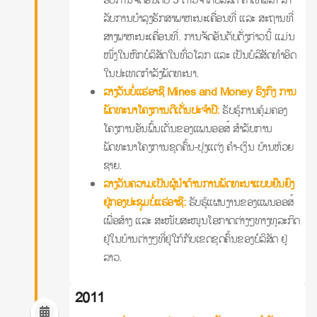
ລັບການບໍາລຸງຮັກສາພາຫະນະເຄື່ອນທີ່ ແລະ ສະຖານທີ່
ສາງພາຫະນະເຄື່ອນທີ່. ການຈັດອັນດັບດັ່ງກ່າວນີ້ ແມ່ນ
ໜຶ່ງໃນຫົກບໍລິສັດໃນທົ່ວໂລກ ແລະ ເປັນບໍລິສັດທໍາອິດ
ໃນປະເທດກໍາລັງພັດທະນາ.
ລາງວັນບໍ່ແຮ່ອາຊີ Mines and Money ຮົງກົງ ການ
ພັດທະນາໂຄງການດີເດັ່ນປະຈໍາປີ:
ຮັບຮູ້ການຄຸ້ມຄອງ
ໂຄງການອັນພົ້ນເດັ່ນຂອງແພນອອສ໌ ສໍາລັບການ
ພັດທະນາໂຄງການຂຸດຄົ້ນ-ປຸງແຕ່ງ ຄໍາ-ເງິນ ບ້ານຫ້ວຍ
ຊາຍ.
ລາງວັນຄວາມເປັນຜູ້ນໍາດ້ານການພັດທະນາແບບຍືນຍົງ
ຢູ່ກອງປະຊຸມບໍ່ແຮ່ອາຊີ:
ຮັບຮູ້ແຜນງານຂອງແພນອອສ໌
ເພື່ອສ້າງ ແລະ ສະໜັບສະໜູນໂອກາດຕ່າງໆທາງທຸລະກິດ
ຢູ່ໃນບ້ານຕ່າງໆທີ່ຢູ່ໃກ້ກັບເຂດຂຸດຄົ້ນຂອງບໍລິສັດ ຢູ່
ລາວ.
2011