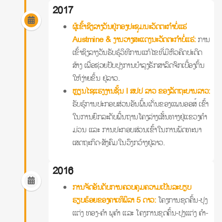
2017
ຜູ້ເຂົ້າຊິງລາງວັນຢູ່ກອງປະຊຸມນະວັດຕະກໍາບໍ່ແຮ່
Austmine & ງານວາງສະແດງນະວັດຕະກໍາບໍ່ແຮ່:
ການ
ເຂົ້າຊິງລາງວັນຮັບຮູ້ວິທີການແກ້ໄຂທີ່ມີຫົວຄິດປະດິດ
ສ້າງ ເພື່ອຊ່ວຍປັບປຸງການບໍາລຸງຮັກສາລົດຈົກເບື້ອງຕົ້ນ
ໃຫ້ງ່າຍຂຶ້ນ ຢູ່ລາວ.
ຫຼຽນໄຊແຮງງານຊັ້ນ I ສປປ ລາວ ຂອງລັດຖະບານລາວ:
ຮັບຮູ້ການປະກອບສ່ວນອັນພົ້ນເດັ່ນຂອງແພນອອສ໌ ເຂົ້າ
ໃນການຍົກລະດັບພື້ນຖານໂຄງລ່າງເສັ້ນທາງຢູ່ແຂວງຄໍາ
ມ່ວນ ແລະ ການປະກອບສ່ວນເຂົ້າໃນການພັດທະນາ
ເສດຖະກິດ-ສັງຄົມໃນວົງກວ້າງຢູ່ລາວ.
2016
ການຈັດອັນດັບການຄວບຄຸມຄວາມເປັນລະບຽບ
ຮຽບຮ້ອຍຂອງຄາເທິພິລາ 5 ດາວ:
ໂຄງການຂຸດຄົ້ນ-ປຸງ
ແຕ່ງ ທອງ-ຄໍາ ພູຄໍາ ແລະ ໂຄງການຂຸດຄົ້ນ-ປຸງແຕ່ງ ຄໍາ-