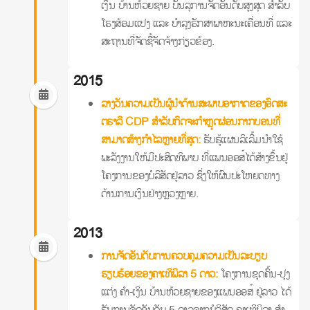
ເງິນ ບ້ານຫ້ວຍຊາຍ ບັນລຸການຈັດອັນດັບສູງສຸດ ສໍາລັບ
ໂຮງສ້ອມແປງ ແລະ ບໍາລຸງຮັກສາພາຫະນະເຄື່ອນທີ່ ແລະ
ສະຖານທີ່ຈັດຊື້ຈັດຈ້າງກ່ຽວຂ້ອງ.
2015
ລາງວັນຄວາມເປັນຜູ້ນໍາດ້ານສະພາບອາກາດຂອງອົດສະ
ຕຣາລີ CDP ສໍາລັບກິດຈະກໍາຫຼຸດຜ່ອນກາກບອນທີ່
ສາມາດສ້າງກໍາໄລຫຼາຍທີ່ສຸດ:
ຮັບຮູ້ແຜນລິເລີ້ມນໍາໃຊ້
ພະລັງງານໃຫ້ມີປະສິດທິພາບ ທີ່ແພນອອສ໌ໄດ້ສ້າງຂຶ້ນຢູ່
ໂຄງການຂອງບໍລິສັດຢູ່ລາວ ຊຶ່ງໃຫ້ຜົນປະໂຫຍດທາງ
ດ້ານການເງິນຢ່າງຫຼວງຫຼາຍ.
2013
ການຈັດອັນດັບການຄວບຄຸມຄວາມເປັນລະບຽບ
ຮຽບຮ້ອຍຂອງຄາເທິພິລາ 5 ດາວ:
ໂຄງການຂຸດຄົ້ນ-ປຸງ
ແຕ່ງ ຄໍາ-ເງິນ ບ້ານຫ້ວຍຊາຍຂອງແພນອອສ໌ ຢູ່ລາວ ໄດ້
ຮັບການຈັດອັນດັບ 5 ດາວຈາກບໍລິສັດ ຄາເທິພິລາ ສໍາ