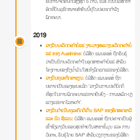
ຮັບການຈັດອັນດັບສູງສຸດ 5 ດາວ, ແລະ ເປັນບໍລິສັດທໍາ
ອິດທີ່ບັນລຸຂີດໝາຍສໍາຄັນນີ້ຢູ່ໃນປະເທດກໍາລັງ
ພັດທະນາ.
2019
ລາງວັນນະວັດຕະກໍາບໍ່ແຮ່ ງານວາງສະແດງນະວັດຕະກໍາບໍ່
ແຮ່ ຂອງ Austmine:
ບໍລິສັດ ແພນອອສ໌ ຖືກຮັບຮູ້
ວ່າເປັນນັກນະວັດຕະກໍາໃນອຸດສາຫະກໍາບໍ່ແຮ່ ສໍາລັບ
ໂຄງການຢອງຖັງນໍ້າມັນໃສ່ເທິງລົດແກ່ແຮ່ຂອງບໍລິສັດ.
ລາງວັນທຸລະກິດອາຊຽນ:
ບໍລິສັດ ແພນອອສ໌ ຖືກ
ປະກາດເປັນຮອງຊະນະເລີດ ‘ລາງວັນການປະຕິບັດດີ
ທີ່ສຸດໃນການພັດທະນາແຮ່ທາດຍືນຍົງ - ການຜະລິດ-ປຸງ
ແຕ່ງແຮ່ທາດໂລຫະກໍາ’.
ລາງວັນດໍາເນີນທຸລະກິດດີເດັ່ນ SAP ຂອງອົດສະຕຣາລີ
ແລະ ນິວ ຊີແລນ:
ບໍລິສັດ ແພນອອສ໌ ຖືກປະກາດເປັນຜູ້
ເຂົ້າຊິງລາງວັນຮອບສຸດທ້າຍໃນສາຂາຂໍ້ມູນ ແລະ ການ
ວິເຄາະ, ຮັບຮູ້ໂດຍ SAP ສໍາລັບວຽກງານຂອງບໍລິສັດ