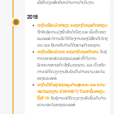
ເພື່ອປັບປຸງປະສິດທິພາບດ້ານການດໍາເນີນງານ.
2018
ລາງວັນເພື່ອນມິດອາຊຽນ ຂອງລາງວັນທຸລະກິດອາຊຽນ:
ຖືກຮັບຮູ້ຄວາມມຸ້ງໝັ້ນອັນຕໍ່ເນື່ອງ ແລະ ເພີ້ມຂຶ້ນຂອງ
ແພນອອສ໌ ຕໍ່ການເຮັດໃຫ້ໂຄງການຂອງບໍລິສັດເຕີບໂຕຢູ່
ລາວ ແລະ ຜົນກະທົບດ້ານດີຕໍ່ເສດຖະກິດຂອງລາວ.
ລາງວັນເພື່ອນມິດລາວ ຂອງລາງວັນທຸລະກິດລາວ:
ຮັບຮູ້
ການປະກອບສ່ວນຂອງແພນອອສ໌ ເຂົ້າໃນການ
ພັດທະນາເສດຖະກິດ-ສັງຄົມຂອງລາວ, ແລະ ເນັ້ນໜັກ
ການປະຕິບັດວຽກງານອັນພົນເດັ່ນດ້ານຄວາມປອດໄພ
ຂອງແພນອອສ໌.
ລາງວັນດີເດັ່ນຢູ່ກອງປະຊຸມດ້ານສຸຂະພາບ ແລະ ຄວາມ
ປອດໄພແຮງງານ (OSHNET) ໃນພາກພື້ນອາຊຽນ
ຄັ້ງທີ 19:
ຮັບຮູ້ການປະຕິບັດວຽກງານອັນພົ້ນເດັ່ນດ້ານ
ຄວາມປອດໄພຂອງແພນອອສ໌.