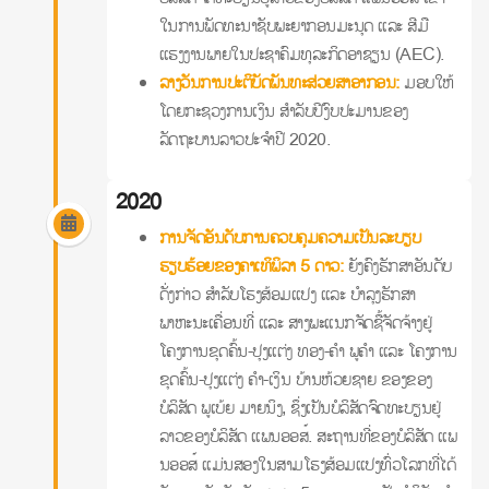
ໃນການພັດທະນາຊັບພະຍາກອນມະນຸດ ແລະ ສີມື
ແຮງງານພາຍໃນປະຊາຄົມທຸລະກິດອາຊຽນ (AEC).
ລາງວັນການປະຕິບັດພັນທະສ່ວຍສາອາກອນ:
ມອບໃຫ້
ໂດຍກະຊວງການເງິນ ສໍາລັບປີງົບປະມານຂອງ
ລັດຖະບານລາວປະຈໍາປີ 2020.
2020
ການຈັດອັນດັບການຄວບຄຸມຄວາມເປັນລະບຽບ
ຮຽບຮ້ອຍຂອງຄາເທິພິລາ 5 ດາວ:
ຍັງຄົງຮັກສາອັນດັບ
ດັ່ງກ່າວ ສໍາລັບໂຮງສ້ອມແປງ ແລະ ບໍາລຸງຮັກສາ
ພາຫະນະເຄື່ອນທີ່ ແລະ ສາງພະແນກຈັດຊື້ຈັດຈ້າງຢູ່
ໂຄງການຂຸດຄົ້ນ-ປຸງແຕ່ງ ທອງ-ຄໍາ ພູຄໍາ ແລະ ໂຄງການ
ຂຸດຄົ້ນ-ປຸງແຕ່ງ ຄໍາ-ເງິນ ບ້ານຫ້ວຍຊາຍ ຂອງຂອງ
ບໍລິສັດ ພູເບ້ຍ ມາຍນິງ, ຊຶ່ງເປັນບໍລິສັດຈົດທະບຽນຢູ່
ລາວຂອງບໍລິສັດ ແພນອອສ໌. ສະຖານທີ່ຂອງບໍລິສັດ ແພ
ນອອສ໌ ແມ່ນສອງໃນສາມໂຮງສ້ອມແປງທົ່ວໂລກທີ່ໄດ້