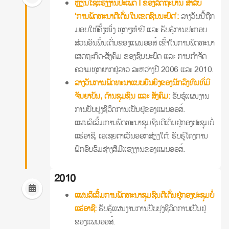
ຫຼຽນໄຊແຮງງານປະເພດ I ຂອງລັດຖະບານ ສໍາລັບ
‘ການພັດທະນາດີເດັ່ນໃນເຂດຊົນນະບົດ’:
ລາງວັນນີ້ຖືກ
ມອບໃຫ້ຄັ້ງໜຶ່ງ ທຸກໆຫ້າປີ ແລະ ຮັບຮູ້ການປະກອບ
ສ່ວນອັນພົ້ນເດັ່ນຂອງແພນອອສ໌ ເຂົ້າໃນການພັດທະນາ
ເສດຖະກິດ-ສັງຄົມ ຂອງຊົນນະບົດ ແລະ ການກໍາຈັດ
ຄວາມທຸກຍາກຢູ່ລາວ ລະຫວ່າງປີ 2006 ແລະ 2010.
ລາງວັນການພັດທະນາແບບຍືນຍົງຂອງນັກລົງທຶນທີ່ມີ
ຈັນຍາບັນ, ດ້ານຊຸມຊົນ ແລະ ສັງຄົມ:
ຮັບຮູ້ແຜນງານ
ການປັບປຸງຊີວິດການເປັນຢູ່ຂອງແພນອອສ໌.
ແຜນລິເລີ້ມການພັດທະນາຊຸມຊົນດີເດັ່ນຢູ່ກອງປະຊຸມບໍ່
ແຮ່ອາຊີ, ເອເຊຍຕາເວັນອອກສ່ຽງໃຕ້: ຮັບຮູ້ໂຄງການ
ຝຶກອົບຮົມຊ່າງສີມືແຮງງານຂອງແພນອອສ໌.
2010
ແຜນລິເລີ້ມການພັດທະນາຊຸມຊົນດີເດັ່ນຢູ່ກອງປະຊຸມບໍ່
ແຮ່ອາຊີ:
ຮັບຮູ້ແຜນງານການປັບປຸງຊີວິດການເປັນຢູ່
ຂອງແພນອອສ໌.