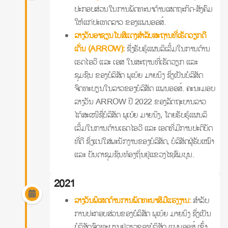
ປະກອບສ່ວນໃນການພັດທະນາດ້ານເສດຖະກິດ-ສັງຄົມ
ໃຫ້ແກ່ປະເທດລາວ ຂອງແພນອອສ໌.
ລາງວັນອາຊຽນໂບສີແດງສໍາລັບສະຖານທີ່ເຮັດວຽກດີ
ເດັ່ນ (ARROW):
ຊື່ງຮັບຮູ້ແຜນລິເລີ້ມໃນການຕ້ານ
ເຮດໄອວີ ແລະ ເອສ ໃນສະຖານທີ່ເຮັດວຽກ ແລະ
ຊຸມຊົນ ຂອງບໍລິສັດ ພູເບ້ຍ ມາຍນິງ ຊຶ່ງເປັນບໍລິສັດ
ຈົດທະບຽນໃນລາວຂອງບໍລິສັດ ແພນອອສ໌. ຄະນະມອບ
ລາງວັນ ARROW ປີ 2022 ຂອງລັດຖະບານລາວ
ໄດ້ສະເໜີຊື່ບໍລິສັດ ພູເບ້ຍ ມາຍນິງ, ໂດຍຮັບຮູ້ແຜນລິ
ເລີ້ມໃນການຕ້ານເຮດໄອວີ ແລະ ເອດທີ່ມີການປະຕິບັດ
ທີ່ດີ ຊຶ່ງແນ່ໃສ່ພະນັກງານຂອງບໍລິສັດ, ບໍລິສັດຜູ້ຮັບເໝົາ
ແລະ ບັນດາຊຸມຊົນທ້ອງຖິ່ນຢູ່ແຂວງໄຊສົມບູນ.
2021
ລາງວັນພິເສດດ້ານການພັດທະນາສີມືແຮງງານ:
ສໍາລັບ
ການປະກອບສ່ວນຂອງບໍລິສັດ ພູເບ້ຍ ມາຍນິງ ຊຶ່ງເປັນ
ບໍລິສັດຈົດທະບຽນຢູ່ລາວຂອງບໍລິສັດ ແພນອອສ໌ ເຂົ້າ