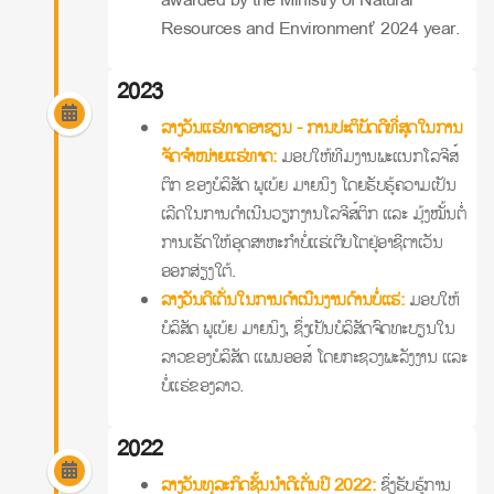
Resources and Environment’ 2024 year.
2023
ລາງວັນແຮ່ທາດອາຊຽນ - ການປະຕິບັດດີທີ່ສຸດໃນການ
ຈັດຈໍາໜ່າຍແຮ່ທາດ:
ມອບໃຫ້ທີມງານພະແນກໂລຈີສ໌
ຕິກ ຂອງບໍລິສັດ ພູເບ້ຍ ມາຍນິງ ໂດຍຮັບຮູ້ຄວາມເປັນ
ເລີດໃນການດໍາເນີນວຽກງານໂລຈີສ໌ຕິກ ແລະ ມຸ້ງໝັ້ນຕໍ່
ການເຮັດໃຫ້ອຸດສາຫະກໍາບໍ່ແຮ່ເຕີບໂຕຢູ່ອາຊີຕາເວັນ
ອອກສ່ຽງໃຕ້.
ລາງວັນດີເດັ່ນໃນການດໍາເນີນງານດ້ານບໍ່ແຮ່:
ມອບໃຫ້
ບໍລິສັດ ພູເບ້ຍ ມາຍນິງ, ຊຶ່ງເປັນບໍລິສັດຈົດທະບຽນໃນ
ລາວຂອງບໍລິສັດ ແພນອອສ໌ ໂດຍກະຊວງພະລັງງານ ແລະ
ບໍ່ແຮ່ຂອງລາວ.
2022
ລາງວັນທຸລະກິດຊັ້ນນໍາດີເດັ່ນປີ 2022:
ຊຶ່ງຮັບຮູ້ການ